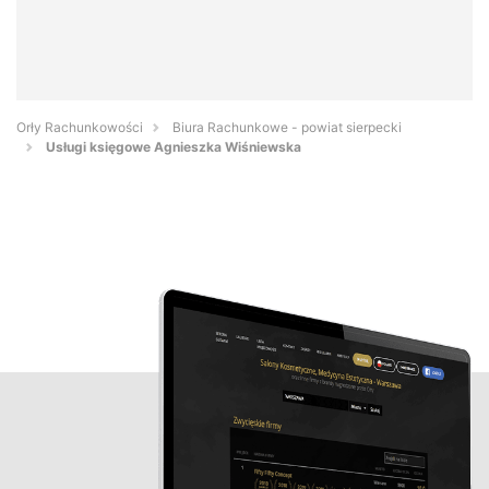
Orły Rachunkowości
Biura Rachunkowe - powiat sierpecki
Usługi księgowe Agnieszka Wiśniewska