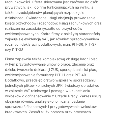
rachunkowości. Oferta skierowana jest zarówno do osób
prywatnych, jak i do firm funkcjonujących na rynku, a
także przedsiębiorstw planujących rozpoczęcie
działalności. Świadczone usługi obejmują prowadzenie
księgi przychodów i rozchodów, ksiąg rachunkowych oraz
rozliczeń na zasadzie ryczałtu od przychodów
ewidencjonowanych. Kadra firmy z należytą starannością
zajmuje się ewidencją VAT, jak również opracowywaniem
rocznych deklaracji podatkowych, m.in. PIT-36, PIT-37
czy PIT-38.
Firma zapewnia także kompleksową obsługę kadr i płac,
w tym przygotowywanie umów o pracę, zlecenie oraz
dzieło, tworzenie deklaracji ZUS, sporządzanie list płac,
ewidencjonowanie formularzy PIT-11 oraz PIT-4R.
Dodatkowo, przedsiębiorstwo wspiera w sporządzaniu
jednolitych plików kontrolnych JPK, świadczy doradztwo
w zakresie VAT rolniczego i pomaga w uzupełnianiu
wniosków o dofinansowanie z Urzędu Pracy. Zakres usług
obejmuje również analizę ekonomiczną, badanie
sprawozdań finansowych i przygotowywanie wniosków
kredytowych. Zespół służy pomocą przy procesach