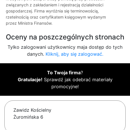
związanych z zakładaniem i rejestracją działalności
gospodarczej. Firma wyróżnia się terminowością,
rzetelnością oraz certyfikatem księgowym wydanym
przez Ministra Finansów.
Oceny na poszczególnych stronach
Tylko zalogowani użytkownicy maja dostęp do tych
danych.
Kliknij, aby się zalogować.
To Twoja firma
?
Gratulacje!
Sprawdź jak odebrać materiały
promocyjne!
Zawidz Kościelny
Żuromińska 6