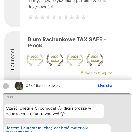
firmy, stowarzyszenia, itp. Pełen zakres
księgowości ...
Biuro Rachunkowe TAX SAFE -
Płock
Laureaci
Pokaż więcej >>
ORŁY Rachunkowości
Live chat
13:17
Organizator plebiscytu
Plebiscyt
Kontakt
Cześć, chętnie Ci pomogę! 🙂 Kliknij proszę w
Bright Side Solutions sp. z o.
Laureaci
Kontakt
o. sp. k.
odpowiedni temat rozmowy! 🙂
Lista
ul. Ruska 22
wszystkich
Wrocław 50-079
Laureatów
KRS 0000749100 | Regon
Zasady
Jestem Laureatem, chcę odebrać materiały
381313360 | NIP 8943132676
Regulamin