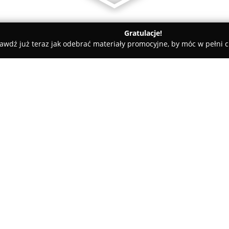
Gratulacje!
awdź już teraz jak odebrać materiały promocyjne, by móc w pełni c
o
Biuro Rachunkowe Arletta Marecka Krosno
 Krosno
O firmie:
Biuro Rachunkowe Arletta Ma
świadczeniu kompleksowych us
średnich przedsiębiorstw. Zesp
doświadczeniem, co przekłada 
Pokaż więcej >>
zadowolenie klientów, potwier
personelu został poświadczony
Finansów o numerze 46915/20