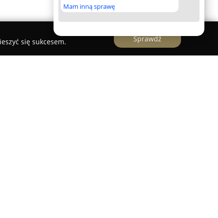
Mam inną sprawę
Sprawdź
ieszyć się sukcesem.
recka
zlokalizowane w Krośnie specjalizuje się w
ług księgowych skierowanych do małych i
ół może się poszczycić szerokim
się na wysoką jakość realizowanych usług oraz
dzone pozytywnymi referencjami. Profesjonalizm
 świadectwem kwalifikacyjnym Ministerstwa
10.