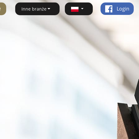
ę
Login
Inne branże