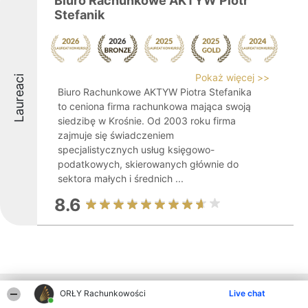
Biuro Rachunkowe AKTYW Piotr
Stefanik
Pokaż więcej >>
Laureaci
Biuro Rachunkowe AKTYW Piotra Stefanika
to ceniona firma rachunkowa mająca swoją
siedzibę w Krośnie. Od 2003 roku firma
zajmuje się świadczeniem
specjalistycznych usług księgowo-
podatkowych, skierowanych głównie do
sektora małych i średnich ...
8.6
Inne firmy z województwa
ORŁY Rachunkowości
Live chat