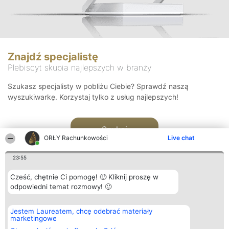
Znajdź specjalistę
Plebiscyt skupia najlepszych w branży
Szukasz specjalisty w pobliżu Ciebie? Sprawdź naszą
wyszukiwarkę. Korzystaj tylko z usług najlepszych!
Szukaj
ORŁY Rachunkowości
Live chat
23:55
Cześć, chętnie Ci pomogę! 🙂 Kliknij proszę w
odpowiedni temat rozmowy! 🙂
Organizator plebiscytu
Plebiscyt
Kontakt
Jestem Laureatem, chcę odebrać materiały
Bright Side Solutions sp. z o.
Laureaci
Kontakt
marketingowe
o. sp. k.
Lista
ul. Ruska 22
wszystkich