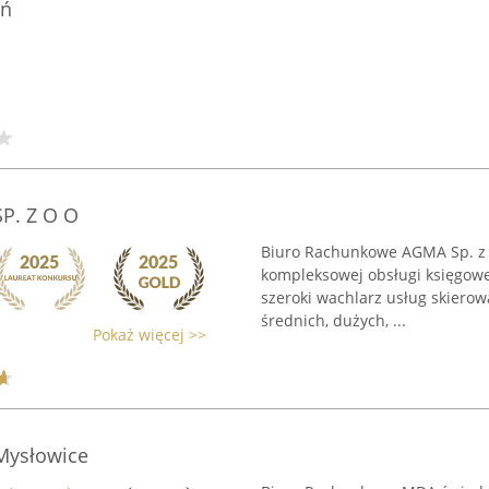
eń
P. Z O O
Biuro Rachunkowe AGMA Sp. z o
kompleksowej obsługi księgowej
szeroki wachlarz usług skierow
średnich, dużych, ...
Pokaż więcej >>
Mysłowice