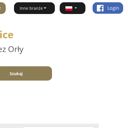
ę
Login
Inne branże
ice
ez Orły
Szukaj