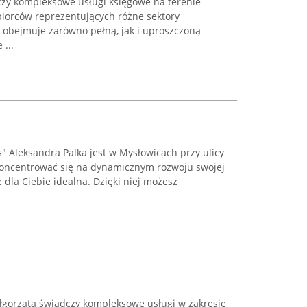
y kompleksowe usługi księgowe na terenie
biorców reprezentujących różne sektory
i obejmuje zarówno pełną, jak i uproszczoną
...
 Aleksandra Palka jest w Mysłowicach przy ulicy
 skoncentrować się na dynamicznym rozwoju swojej
e dla Ciebie idealna. Dzięki niej możesz
gorzata świadczy kompleksowe usługi w zakresie