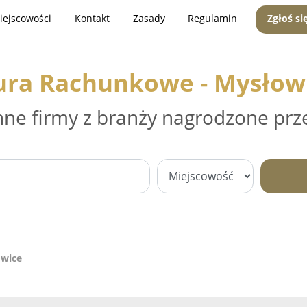
iejscowości
Kontakt
Zasady
Regulamin
Zgłoś si
ura Rachunkowe - Mysłow
nne firmy z branży nagrodzone prz
owice