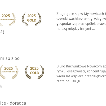
Znajdujące się w Mysłowicach 
szeroki wachlarz usług księgo
gospodarczą oraz spółek praw
należą między innymi ...
61)
m sp z oo
Biuro Rachunkowe Novacom sp.
rynku księgowości, koncentrują
wielu lat wspiera przedsiębior
rzetelne usługi ...
ce - doradca