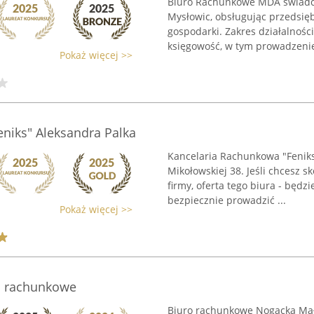
Biuro Rachunkowe MDA świadcz
Mysłowic, obsługując przedsię
gospodarki. Zakres działalnośc
księgowość, w tym prowadzenie 
Pokaż więcej >>
niks" Aleksandra Palka
Kancelaria Rachunkowa "Feniks"
Mikołowskiej 38. Jeśli chcesz
firmy, oferta tego biura - będzi
bezpiecznie prowadzić ...
Pokaż więcej >>
o rachunkowe
Biuro rachunkowe Nogacka Mał