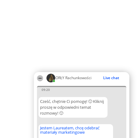
ORŁY Rachunkowości
Live chat
09:20
Cześć, chętnie Ci pomogę! 🙂 Kliknij
proszę w odpowiedni temat
rozmowy! 🙂
Jestem Laureatem, chcę odebrać
materiały marketingowe