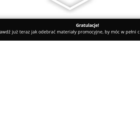
Gratulacje!
awdź już teraz jak odebrać materiały promocyjne, by móc w pełni c
wa Wola
Biuro rachunkowe Stalowa Wola - Anna Czupkowska-
Anna Czupkowska-
O firmie:
Kancelaria Finansowo-Rachu
rachunkowym, które oferuje ws
indywidualnym w zakresie kom
koncentruje się na świadczeni
podatkowym, dbając o wysoką j
Pokaż więcej >>
przepisami prawa.