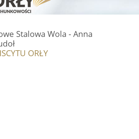
owe Stalowa Wola - Anna
udoł
ISCYTU ORŁY