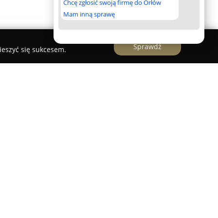
Chcę zgłosić swoją firmę do Orłów
Mam inną sprawę
Sprawdź
ieszyć się sukcesem.
Sudoł
nkowa
ze Stalowej Woli jest uznanym biurem
parcie przedsiębiorstwom oraz klientom
pleksowego zarządzania finansami. Firma
u usług rachunkowych oraz doradztwie
akość, dokładność i zgodność z aktualnymi