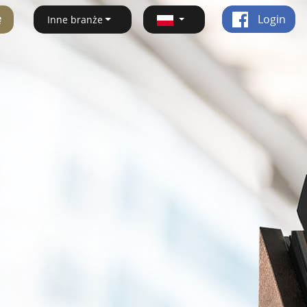
ę
Login
Inne branże