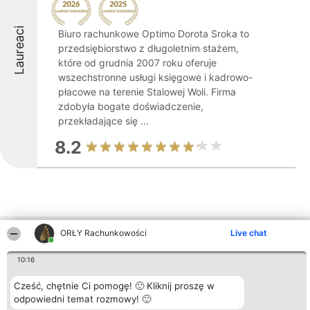
Laureaci
Biuro rachunkowe Optimo Dorota Sroka to
przedsiębiorstwo z długoletnim stażem,
które od grudnia 2007 roku oferuje
wszechstronne usługi księgowe i kadrowo-
płacowe na terenie Stalowej Woli. Firma
zdobyła bogate doświadczenie,
przekładające się ...
8.2
ORŁY Rachunkowości
Live chat
Inne firmy z województwa
10:16
Cześć, chętnie Ci pomogę! 🙂 Kliknij proszę w
Organizator plebiscytu
Plebiscyt
Kontakt
Bright Side Solutions sp. z o.
Laureaci
Kontakt
odpowiedni temat rozmowy! 🙂
o. sp. k.
Lista