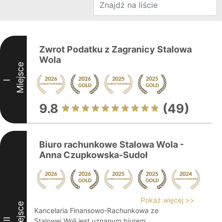
Zwrot Podatku z Zagranicy Stalowa
Wola
Miejsce
I
9.8
(49)
Biuro rachunkowe Stalowa Wola -
Anna Czupkowska-Sudoł
Pokaż więcej >>
Miejsce
Kancelaria Finansowo-Rachunkowa ze
II
Stalowej Woli jest uznanym biurem