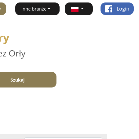
ę
Login
Inne branże
ry
ez Orły
Szukaj