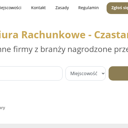
iejscowości
Kontakt
Zasady
Regulamin
Zgłoś si
iura Rachunkowe - Czasta
nne firmy z branży nagrodzone prz
ary