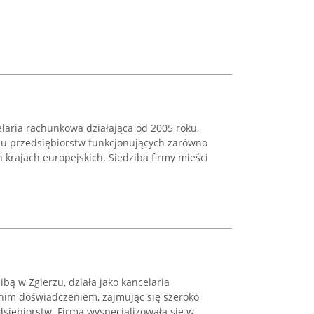
laria rachunkowa działająca od 2005 roku,
niu przedsiębiorstw funkcjonujących zarówno
h krajach europejskich. Siedziba firmy mieści
zibą w Zgierzu, działa jako kancelaria
nim doświadczeniem, zajmując się szeroko
siębiorstw. Firma wyspecjalizowała się w