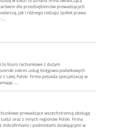
dzibą w Łodzi to uznana firma świadcząca
zarówno dla przedsiębiorców prowadzących
odarczą, jak i różnego rodzaju spółek prawa
...
o to biuro rachunkowe z dużym
 szeroki zakres usług księgowo-podatkowych
z z całej Polski. Firma posiada specjalizację w
iając ...
rachunkowe prowadzące wszechstronną obsługę
 Łodzi oraz z innych regionów Polski. Firma
 z mikrofirmami i podmiotami działającymi w