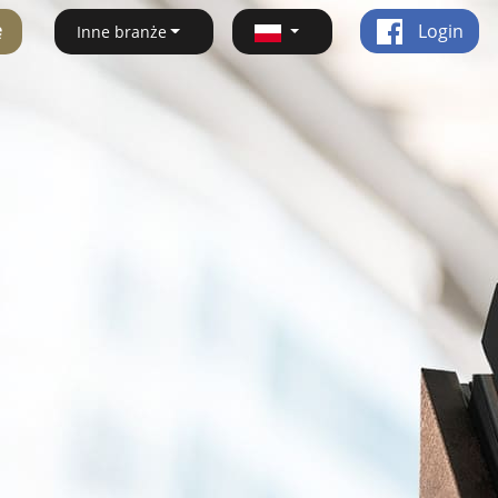
ę
Login
Inne branże