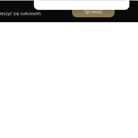
Sprawdź
ieszyć się sukcesem.
 Podatkowe
to firma oferująca usługi księgowe
erowane zarówno do klientów biznesowych, jak i
stwo ma swoją siedzibę w Pabianicach przy ulicy
funkcjonuje jako zaufany partner w zakresie
ymalizacji podatkowej.
jmuje prowadzenie pełnej księgowości, obsługę
ewidencję ryczałtu, a także rozliczenia podatku
h działalności, eksperci udzielają bieżących
otowują deklaracje, zeznania roczne oraz