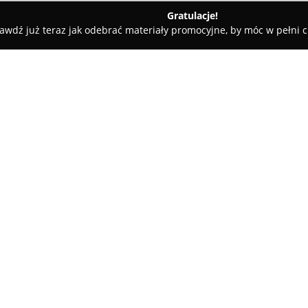
Gratulacje!
awdź już teraz jak odebrać materiały promocyjne, by móc w pełni c
ice
Karolina Kominek Doradztwo Podatkowe
tkowe
O firmie:
Karolina Kominek Doradztwo
oraz doradztwo podatkowe, ski
osób prywatnych. Przedsiębior
Marii Skłodowskiej-Curie 32 i 
zarządzania finansami oraz opt
Zakres świadczonych usług obe
ksiąg przychodów i rozchodów, 
VAT oraz dochodowego. W ramac
konsultacji podatkowych, przyg