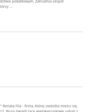
adztwie podatkowym. Zatrudnia zespół
órzy ...
enata Fila - firma, której siedziba mieści się
 12. Biuro świadczące wielokierunkowe usługi z