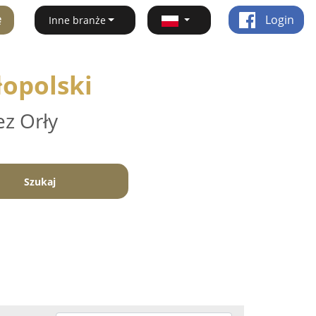
ę
Login
Inne branże
opolski
ez Orły
Szukaj