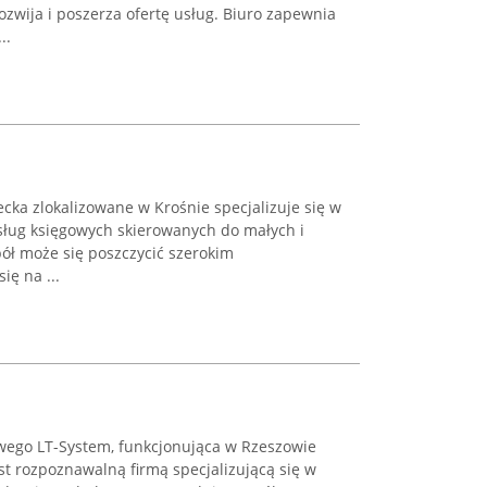
ozwija i poszerza ofertę usług. Biuro zapewnia
..
cka zlokalizowane w Krośnie specjalizuje się w
ług księgowych skierowanych do małych i
ół może się poszczycić szerokim
ię na ...
wego LT-System, funkcjonująca w Rzeszowie
st rozpoznawalną firmą specjalizującą się w