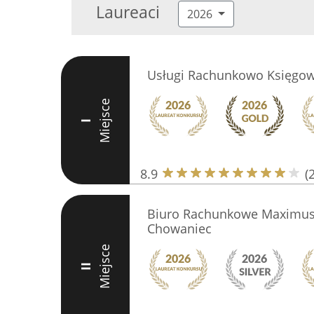
Laureaci
2026
Usługi Rachunkowo Księgow
Miejsce
I
8.9
(
Biuro Rachunkowe Maximus 
Chowaniec
Miejsce
II