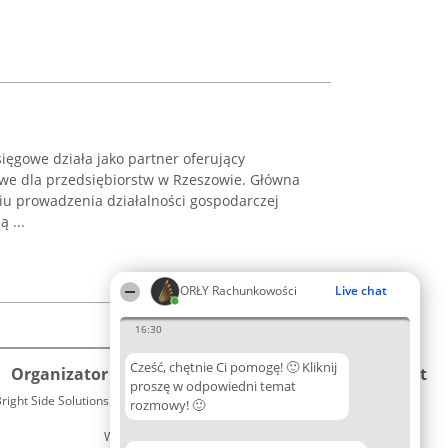
ęgowe działa jako partner oferujący
we dla przedsiębiorstw w Rzeszowie. Główna
niu prowadzenia działalności gospodarczej
 ...
ORŁY Rachunkowości
Live chat
16:30
Cześć, chętnie Ci pomogę! 🙂 Kliknij
Organizator plebiscytu
Plebiscyt
Kontakt
proszę w odpowiedni temat
right Side Solutions sp. z o. o. sp. k.
Laureaci
rozmowy! 🙂
Kontakt
ul. Ruska 22
Lista
Wrocław 50-079
wszystkich