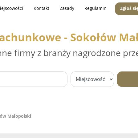
iejscowości
Kontakt
Zasady
Regulamin
Zgłoś si
Rachunkowe - Sokołów Mał
nne firmy z branży nagrodzone prz
łów Małopolski