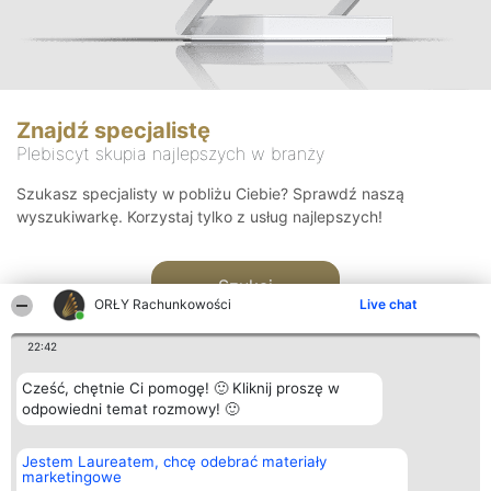
Znajdź specjalistę
Plebiscyt skupia najlepszych w branży
Szukasz specjalisty w pobliżu Ciebie? Sprawdź naszą
wyszukiwarkę. Korzystaj tylko z usług najlepszych!
Szukaj
ORŁY Rachunkowości
Live chat
22:42
Cześć, chętnie Ci pomogę! 🙂 Kliknij proszę w
odpowiedni temat rozmowy! 🙂
Organizator plebiscytu
Plebiscyt
Kontakt
Jestem Laureatem, chcę odebrać materiały
Bright Side Solutions sp. z o.
Laureaci
Kontakt
marketingowe
o. sp. k.
Lista