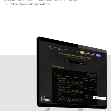
BIURO Rachunkowe WADEX