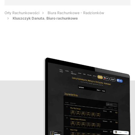
Orły Rachunkowości
Biura Rachunkowe - Radzionków
Kluszczyk Danuta. Biuro rachunkowe