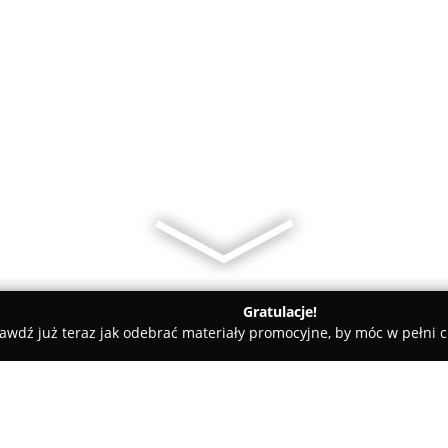
Gratulacje!
awdź już teraz jak odebrać materiały promocyjne, by móc w pełni c
e
Biuro Rachunkowe REGENT sp. z o.o.