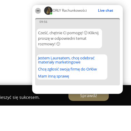
ORŁY Rachunkowości
Live chat
09:56
Cześć, chętnie Ci pomogę! 🙂 Kliknij
proszę w odpowiedni temat
rozmowy! 🙂
Jestem Laureatem, chcę odebrać
materiały marketingowe
Chcę zgłosić swoją firmę do Orłów
Mam inną sprawę
Sprawdź
ieszyć się sukcesem.