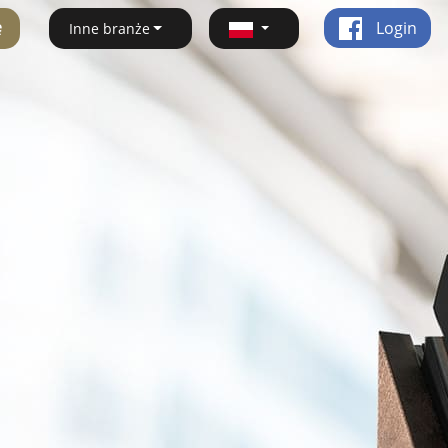
ę
Login
Inne branże