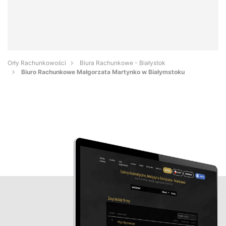
Orły Rachunkowości
Biura Rachunkowe - Białystok
Biuro Rachunkowe Małgorzata Martynko w Białymstoku