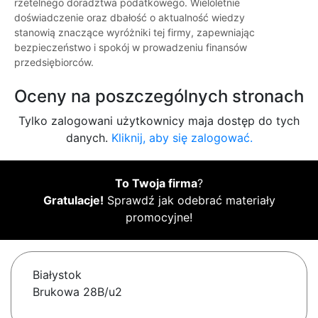
rzetelnego doradztwa podatkowego. Wieloletnie
doświadczenie oraz dbałość o aktualność wiedzy
stanowią znaczące wyróżniki tej firmy, zapewniając
bezpieczeństwo i spokój w prowadzeniu finansów
przedsiębiorców.
Oceny na poszczególnych stronach
Tylko zalogowani użytkownicy maja dostęp do tych
danych.
Kliknij, aby się zalogować.
To Twoja firma
?
Gratulacje!
Sprawdź jak odebrać materiały
promocyjne!
Białystok
Brukowa 28B/u2