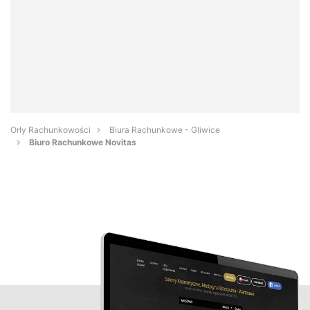
Orły Rachunkowości
Biura Rachunkowe - Gliwice
Biuro Rachunkowe Novitas