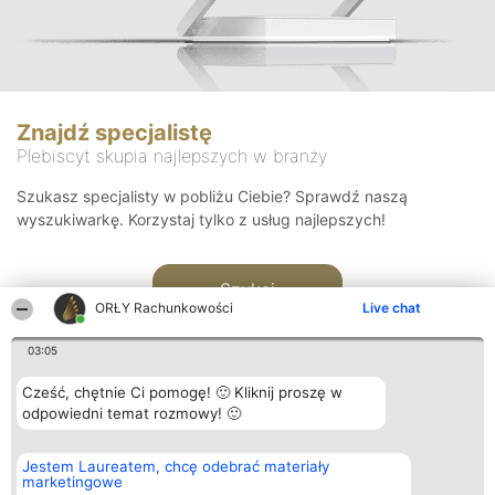
Znajdź specjalistę
Plebiscyt skupia najlepszych w branży
Szukasz specjalisty w pobliżu Ciebie? Sprawdź naszą
wyszukiwarkę. Korzystaj tylko z usług najlepszych!
Szukaj
ORŁY Rachunkowości
Live chat
03:05
Cześć, chętnie Ci pomogę! 🙂 Kliknij proszę w
odpowiedni temat rozmowy! 🙂
Organizator plebiscytu
Plebiscyt
Kontakt
Jestem Laureatem, chcę odebrać materiały
Bright Side Solutions sp. z o.
Laureaci
Kontakt
marketingowe
o. sp. k.
Lista