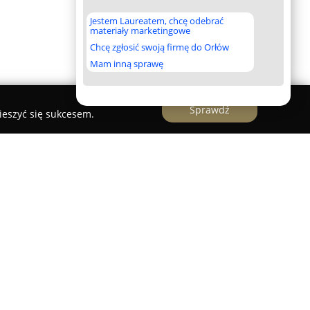
Jestem Laureatem, chcę odebrać
materiały marketingowe
Chcę zgłosić swoją firmę do Orłów
Mam inną sprawę
Sprawdź
ieszyć się sukcesem.
ski Bogusław
, zlokalizowane w Pruszczu
zy kompleksowe usługi księgowe dla
izycznych. Dzięki ponad trzydziestoletniej
była dogłębną wiedzę w zakresie przepisów