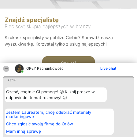
Znajdź specjalistę
Plebiscyt skupia najlepszych w branży
Szukasz specjalisty w pobliżu Ciebie? Sprawdź naszą
wyszukiwarkę. Korzystaj tylko z usług najlepszych!
Szukaj
ORŁY Rachunkowości
Live chat
23:14
Cześć, chętnie Ci pomogę! 🙂 Kliknij proszę w
odpowiedni temat rozmowy! 🙂
Organizator plebiscytu
Plebiscyt
Kontakt
Jestem Laureatem, chcę odebrać materiały
Bright Side Solutions sp. z o.
Laureaci
Kontakt
marketingowe
o. sp. k.
Lista
ul. Ruska 22
wszystkich
Chcę zgłosić swoją firmę do Orłów
Wrocław 50-079
Laureatów
Mam inną sprawę
KRS 0000749100 | Regon
Zasady
381313360 | NIP 8943132676
Regulamin