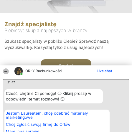
Znajdź specjalistę
Plebiscyt skupia najlepszych w branży
Szukasz specjalisty w pobliżu Ciebie? Sprawdź naszą
wyszukiwarkę. Korzystaj tylko z usług najlepszych!
Szukaj
ORŁY Rachunkowości
Live chat
21:47
Cześć, chętnie Ci pomogę! 🙂 Kliknij proszę w
odpowiedni temat rozmowy! 🙂
Organizator plebiscytu
Plebiscyt
Kontakt
Jestem Laureatem, chcę odebrać materiały
Bright Side Solutions sp. z o.
Laureaci
Kontakt
marketingowe
o. sp. k.
Lista
ul. Ruska 22
wszystkich
Chcę zgłosić swoją firmę do Orłów
Wrocław 50-079
Laureatów
Mam inną sprawę
KRS 0000749100 | Regon
Zasady