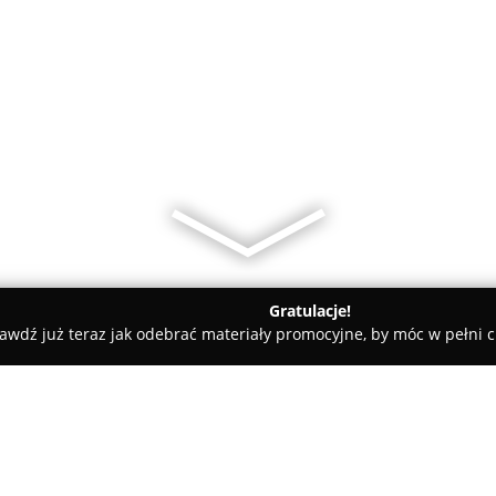
Gratulacje!
awdź już teraz jak odebrać materiały promocyjne, by móc w pełni c
wice
Biuro Rachunkowe Bilans S.C. Wadowice