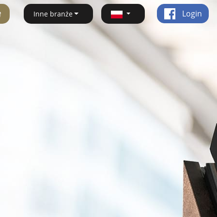
ę
Login
Inne branże