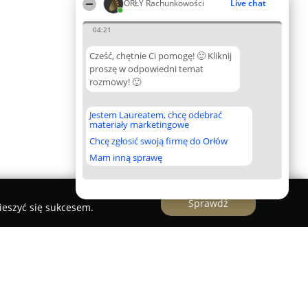
ORŁY Rachunkowości
Live chat
04:21
Cześć, chętnie Ci pomogę! 🙂 Kliknij
proszę w odpowiedni temat
rozmowy! 🙂
Jestem Laureatem, chcę odebrać
materiały marketingowe
Chcę zgłosić swoją firmę do Orłów
Mam inną sprawę
Sprawdź
ieszyć się sukcesem.