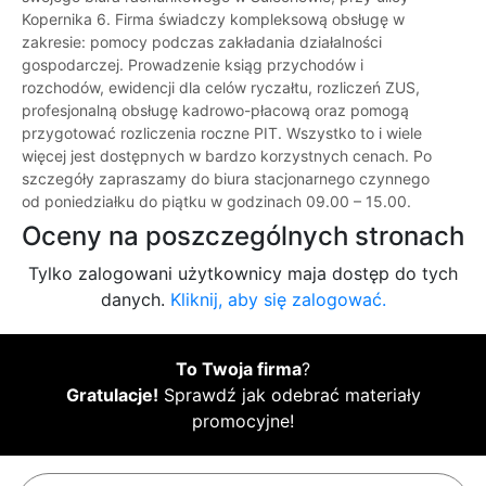
Kopernika 6. Firma świadczy kompleksową obsługę w
zakresie: pomocy podczas zakładania działalności
gospodarczej. Prowadzenie ksiąg przychodów i
rozchodów, ewidencji dla celów ryczałtu, rozliczeń ZUS,
profesjonalną obsługę kadrowo-płacową oraz pomogą
przygotować rozliczenia roczne PIT. Wszystko to i wiele
więcej jest dostępnych w bardzo korzystnych cenach. Po
szczegóły zapraszamy do biura stacjonarnego czynnego
od poniedziałku do piątku w godzinach 09.00 – 15.00.
Oceny na poszczególnych stronach
Tylko zalogowani użytkownicy maja dostęp do tych
danych.
Kliknij, aby się zalogować.
To Twoja firma
?
Gratulacje!
Sprawdź jak odebrać materiały
promocyjne!