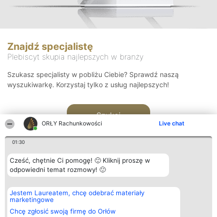
Znajdź specjalistę
Plebiscyt skupia najlepszych w branży
Szukasz specjalisty w pobliżu Ciebie? Sprawdź naszą
wyszukiwarkę. Korzystaj tylko z usług najlepszych!
Szukaj
ORŁY Rachunkowości
Live chat
01:30
Cześć, chętnie Ci pomogę! 🙂 Kliknij proszę w
odpowiedni temat rozmowy! 🙂
Organizator plebiscytu
Plebiscyt
Kontakt
Jestem Laureatem, chcę odebrać materiały
Bright Side Solutions sp. z o.
Laureaci
Kontakt
marketingowe
o. sp. k.
Lista
ul. Ruska 22
wszystkich
Chcę zgłosić swoją firmę do Orłów
Wrocław 50-079
Laureatów