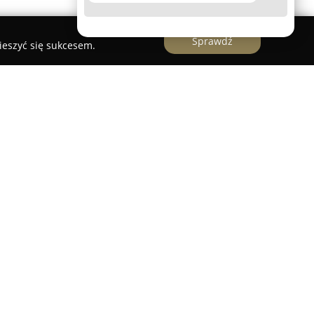
Sprawdź
ieszyć się sukcesem.
 się z zespołu wykwalifikowanych księgowych,
 usługi rachunkowe na rzecz różnych grup
e pełne wsparcie księgowe i kadrowe,
 oczekiwań podmiotów gospodarczych
na, jak i tych z ugruntowaną pozycją na rynku.
rzedsiębiorstwa osobowe, spółki prawa
zne, stowarzyszenia oraz fundacje.
zeniem pracowników, nieustannym podnoszeniem