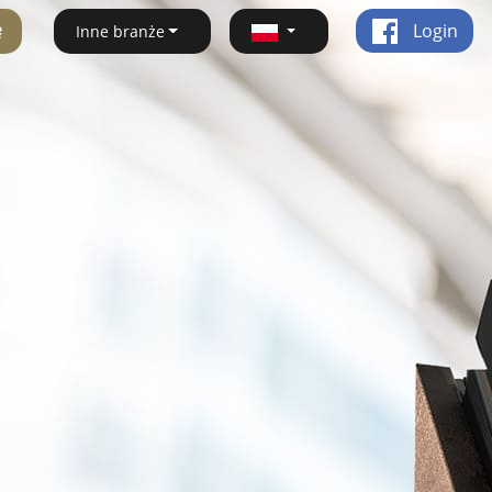
ę
Login
Inne branże