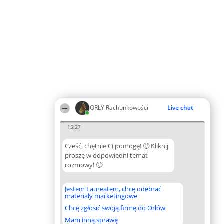
ORŁY Rachunkowości
Live chat
15:27
Cześć, chętnie Ci pomogę! 🙂 Kliknij
proszę w odpowiedni temat
rozmowy! 🙂
Jestem Laureatem, chcę odebrać
materiały marketingowe
Chcę zgłosić swoją firmę do Orłów
Mam inną sprawę