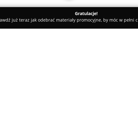
Gratulacje!
awdź już teraz jak odebrać materiały promocyjne, by móc w pełni c
w
ZOE Biuro Rachunkowe
O firmie:
Biuro Rachunkowe ZOE
składa
którzy realizują profesjonalne
klientów. Oferta firmy obejmuj
dostosowane do specyficznych
Pokaż więcej >>
działających zarówno od niedaw
Klientami są osoby fizyczne, p
handlowego, podmioty zagranic
Firma wyróżnia się doświadc