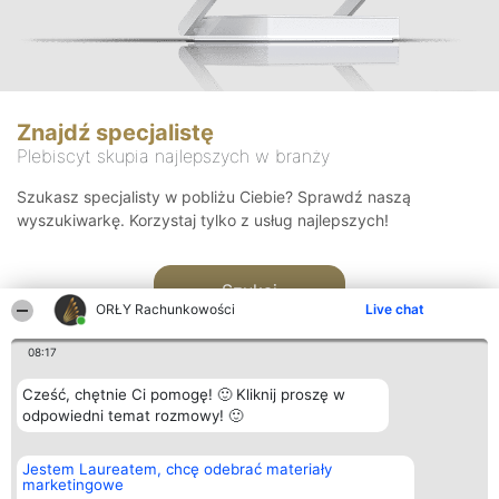
Znajdź specjalistę
Plebiscyt skupia najlepszych w branży
Szukasz specjalisty w pobliżu Ciebie? Sprawdź naszą
wyszukiwarkę. Korzystaj tylko z usług najlepszych!
Szukaj
ORŁY Rachunkowości
Live chat
08:17
Cześć, chętnie Ci pomogę! 🙂 Kliknij proszę w
odpowiedni temat rozmowy! 🙂
Organizator plebiscytu
Plebiscyt
Kontakt
Jestem Laureatem, chcę odebrać materiały
Bright Side Solutions sp. z o.
Laureaci
Kontakt
marketingowe
o. sp. k.
Lista