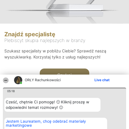
Znajdź specjalistę
Plebiscyt skupia najlepszych w branży
Szukasz specjalisty w pobliżu Ciebie? Sprawdź naszą
wyszukiwarkę. Korzystaj tylko z usług najlepszych!
Szukaj
ORŁY Rachunkowości
Live chat
05:18
Cześć, chętnie Ci pomogę! 🙂 Kliknij proszę w
odpowiedni temat rozmowy! 🙂
Organizator plebiscytu
Plebiscyt
Kontakt
Jestem Laureatem, chcę odebrać materiały
Bright Side Solutions sp. z o.
Laureaci
Kontakt
marketingowe
o. sp. k.
Lista