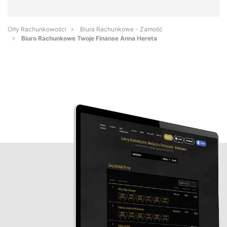
Orły Rachunkowości
Biura Rachunkowe - Zamość
Biuro Rachunkowe Twoje Finanse Anna Hereta