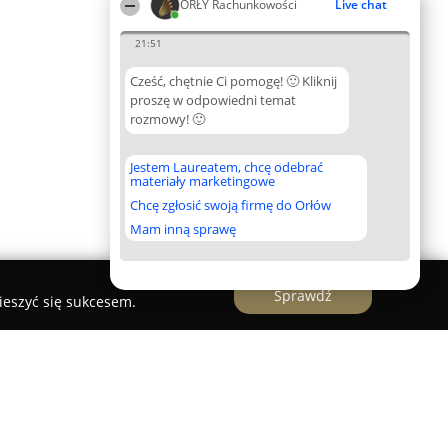
ORŁY Rachunkowości
Live chat
21:51
Cześć, chętnie Ci pomogę! 🙂 Kliknij
proszę w odpowiedni temat
rozmowy! 🙂
Jestem Laureatem, chcę odebrać
materiały marketingowe
Chcę zgłosić swoją firmę do Orłów
Mam inną sprawę
Sprawdź
ieszyć się sukcesem.