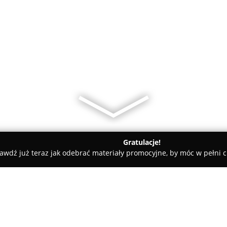
Gratulacje!
awdź już teraz jak odebrać materiały promocyjne, by móc w pełni c
k
"Baks" Jan Bujnicki