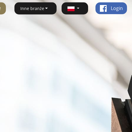
ę
Login
Inne branże