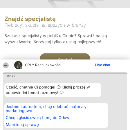
Znajdź specjalistę
Plebiscyt skupia najlepszych w branży
Szukasz specjalisty w pobliżu Ciebie? Sprawdź naszą
wyszukiwarkę. Korzystaj tylko z usług najlepszych!
Szukaj
ORŁY Rachunkowości
Live chat
07:25
Cześć, chętnie Ci pomogę! 🙂 Kliknij proszę w
odpowiedni temat rozmowy! 🙂
Organizator plebiscytu
Plebiscyt
Kontakt
Jestem Laureatem, chcę odebrać materiały
Bright Side Solutions sp. z o.
Laureaci
Kontakt
marketingowe
o. sp. k.
Lista
ul. Ruska 22
wszystkich
Chcę zgłosić swoją firmę do Orłów
Wrocław 50-079
Laureatów
Mam inną sprawę
KRS 0000749100 | Regon
Zasady
381313360 | NIP 8943132676
Regulamin