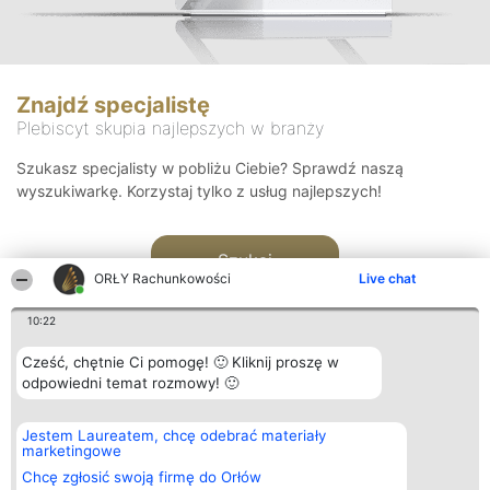
Znajdź specjalistę
Plebiscyt skupia najlepszych w branży
Szukasz specjalisty w pobliżu Ciebie? Sprawdź naszą
wyszukiwarkę. Korzystaj tylko z usług najlepszych!
Szukaj
ORŁY Rachunkowości
Live chat
10:22
Cześć, chętnie Ci pomogę! 🙂 Kliknij proszę w
odpowiedni temat rozmowy! 🙂
Organizator plebiscytu
Plebiscyt
Kontakt
Jestem Laureatem, chcę odebrać materiały
Bright Side Solutions sp. z o.
Laureaci
Kontakt
marketingowe
o. sp. k.
Lista
ul. Ruska 22
wszystkich
Chcę zgłosić swoją firmę do Orłów
Wrocław 50-079
Laureatów