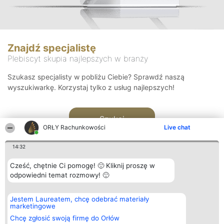
Znajdź specjalistę
Plebiscyt skupia najlepszych w branży
Szukasz specjalisty w pobliżu Ciebie? Sprawdź naszą
wyszukiwarkę. Korzystaj tylko z usług najlepszych!
Szukaj
ORŁY Rachunkowości
Live chat
14:32
Cześć, chętnie Ci pomogę! 🙂 Kliknij proszę w
odpowiedni temat rozmowy! 🙂
Organizator plebiscytu
Plebiscyt
Kontakt
Jestem Laureatem, chcę odebrać materiały
Bright Side Solutions sp. z o.
Laureaci
Kontakt
marketingowe
o. sp. k.
Lista
ul. Ruska 22
wszystkich
Chcę zgłosić swoją firmę do Orłów
Wrocław 50-079
Laureatów