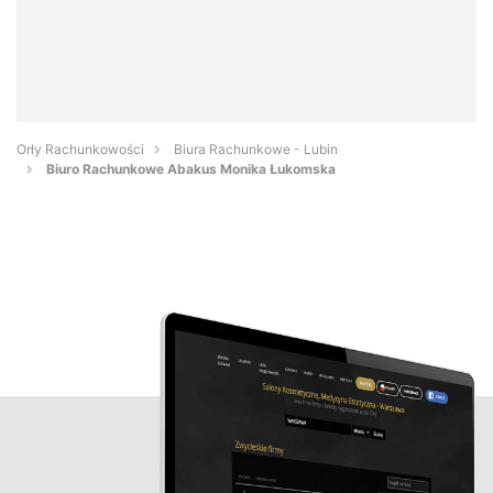
Orły Rachunkowości
Biura Rachunkowe - Lubin
Biuro Rachunkowe Abakus Monika Łukomska