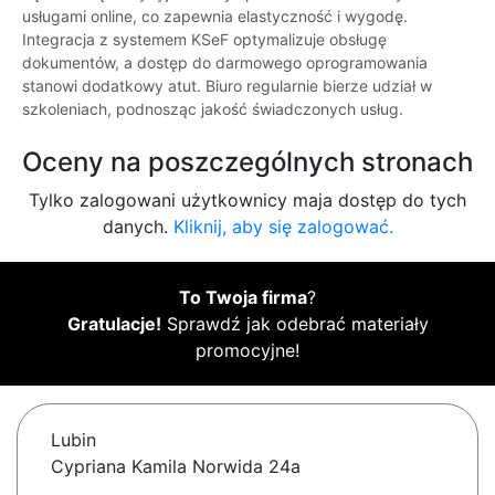
usługami online, co zapewnia elastyczność i wygodę.
Integracja z systemem KSeF optymalizuje obsługę
dokumentów, a dostęp do darmowego oprogramowania
stanowi dodatkowy atut. Biuro regularnie bierze udział w
szkoleniach, podnosząc jakość świadczonych usług.
Oceny na poszczególnych stronach
Tylko zalogowani użytkownicy maja dostęp do tych
danych.
Kliknij, aby się zalogować.
To Twoja firma
?
Gratulacje!
Sprawdź jak odebrać materiały
promocyjne!
Lubin
Cypriana Kamila Norwida 24a