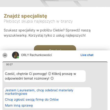
Znajdź specjalistę
Plebiscyt skupia najlepszych w branży
Szukasz specjalisty w pobliżu Ciebie? Sprawdź naszą
wyszukiwarkę. Korzystaj tylko z usług najlepszych!
Szukaj
ORŁY Rachunkowości
Live chat
00:27
Cześć, chętnie Ci pomogę! 🙂 Kliknij proszę w
odpowiedni temat rozmowy! 🙂
Organizator plebiscytu
Plebiscyt
Kontakt
Jestem Laureatem, chcę odebrać materiały
Bright Side Solutions sp. z o.
Laureaci
Kontakt
marketingowe
o. sp. k.
Lista
ul. Ruska 22
wszystkich
Chcę zgłosić swoją firmę do Orłów
Wrocław 50-079
Laureatów
Mam inną sprawę
KRS 0000749100 | Regon
Zasady
381313360 | NIP 8943132676
Regulamin