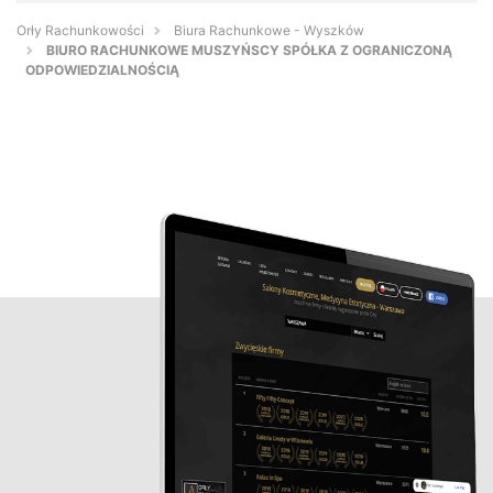
Orły Rachunkowości
Biura Rachunkowe - Wyszków
BIURO RACHUNKOWE MUSZYŃSCY SPÓŁKA Z OGRANICZONĄ
ODPOWIEDZIALNOŚCIĄ