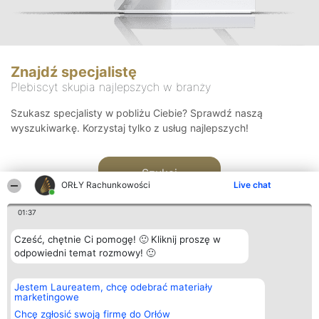
Znajdź specjalistę
Plebiscyt skupia najlepszych w branży
Szukasz specjalisty w pobliżu Ciebie? Sprawdź naszą
wyszukiwarkę. Korzystaj tylko z usług najlepszych!
Szukaj
ORŁY Rachunkowości
Live chat
01:37
Cześć, chętnie Ci pomogę! 🙂 Kliknij proszę w
odpowiedni temat rozmowy! 🙂
Organizator plebiscytu
Plebiscyt
Kontakt
Jestem Laureatem, chcę odebrać materiały
Bright Side Solutions sp. z o.
Laureaci
Kontakt
marketingowe
o. sp. k.
Lista
ul. Ruska 22
wszystkich
Chcę zgłosić swoją firmę do Orłów