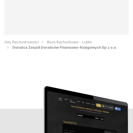
Orły Rachunkowości
Biura Rachunkowe - Lublin
Doradca Zespół Doradców Finansowo-Księgowych Sp z o.o.