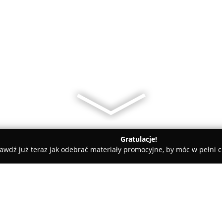
Gratulacje!
awdź już teraz jak odebrać materiały promocyjne, by móc w pełni c
"Pani księgowa" biuro rachunkowe