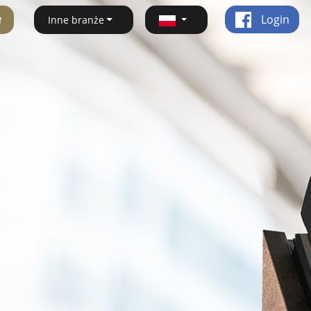
ę
Login
Inne branże