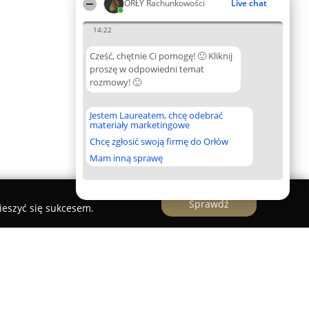
ORŁY Rachunkowości
Live chat
14:22
Cześć, chętnie Ci pomogę! 🙂 Kliknij
proszę w odpowiedni temat
rozmowy! 🙂
Jestem Laureatem, chcę odebrać
materiały marketingowe
Chcę zgłosić swoją firmę do Orłów
Mam inną sprawę
Sprawdź
ieszyć się sukcesem.