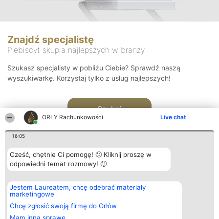
Znajdź specjalistę
Plebiscyt skupia najlepszych w branży
Szukasz specjalisty w pobliżu Ciebie? Sprawdź naszą
wyszukiwarkę. Korzystaj tylko z usług najlepszych!
Szukaj
ORŁY Rachunkowości
Live chat
16:05
Cześć, chętnie Ci pomogę! 🙂 Kliknij proszę w
odpowiedni temat rozmowy! 🙂
Organizator plebiscytu
Plebiscyt
Kontakt
Jestem Laureatem, chcę odebrać materiały
Bright Side Solutions sp. z o.
Laureaci
Kontakt
marketingowe
o. sp. k.
Lista
ul. Ruska 22
wszystkich
Chcę zgłosić swoją firmę do Orłów
Wrocław 50-079
Laureatów
Mam inną sprawę
KRS 0000749100 | Regon
Zasady