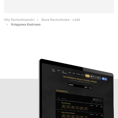
Orły Rachunkowości
Biura Rachunkowe - Łódź
Księgowa Kadrowa