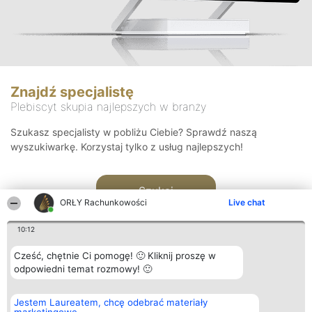
Znajdź specjalistę
Plebiscyt skupia najlepszych w branży
Szukasz specjalisty w pobliżu Ciebie? Sprawdź naszą
wyszukiwarkę. Korzystaj tylko z usług najlepszych!
Szukaj
ORŁY Rachunkowości
Live chat
10:12
Cześć, chętnie Ci pomogę! 🙂 Kliknij proszę w
odpowiedni temat rozmowy! 🙂
Organizator plebiscytu
Plebiscyt
Kontakt
Jestem Laureatem, chcę odebrać materiały
Bright Side Solutions sp. z o.
Laureaci
Kontakt