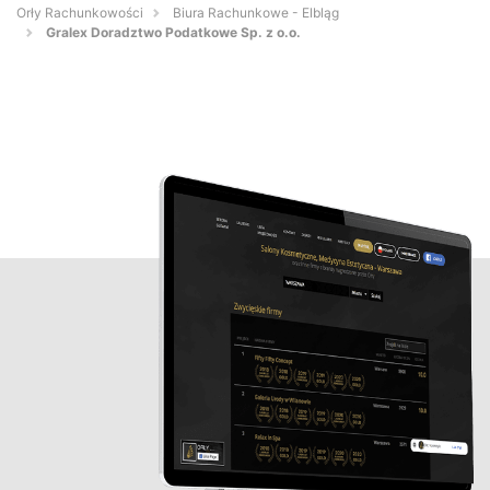
Orły Rachunkowości
Biura Rachunkowe - Elbląg
Gralex Doradztwo Podatkowe Sp. z o.o.