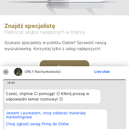
Znajdź specjalistę
Plebiscyt skupia najlepszych w branży
Szukasz specjalisty w pobliżu Ciebie? Sprawdź naszą
wyszukiwarkę. Korzystaj tylko z usług najlepszych!
Szukaj
ORŁY Rachunkowości
Live chat
18:40
Cześć, chętnie Ci pomogę! 🙂 Kliknij proszę w
odpowiedni temat rozmowy! 🙂
Organizator plebiscytu
Plebiscyt
Kontakt
Jestem Laureatem, chcę odebrać materiały
Bright Side Solutions sp. z o.
Laureaci
Kontakt
marketingowe
o. sp. k.
Lista
ul. Ruska 22
wszystkich
Chcę zgłosić swoją firmę do Orłów
Wrocław 50-079
Laureatów