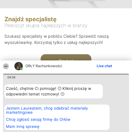
Znajdź specjalistę
Plebiscyt skupia najlepszych w branży
Szukasz specjalisty w pobliżu Ciebie? Sprawdź naszą
wyszukiwarkę. Korzystaj tylko z usług najlepszych!
Szukaj
ORŁY Rachunkowości
Live chat
04:26
Cześć, chętnie Ci pomogę! 🙂 Kliknij proszę w
odpowiedni temat rozmowy! 🙂
Organizator plebiscytu
Plebiscyt
Kontakt
Jestem Laureatem, chcę odebrać materiały
Bright Side Solutions sp. z o.
Laureaci
Kontakt
marketingowe
o. sp. k.
Lista
ul. Ruska 22
wszystkich
Chcę zgłosić swoją firmę do Orłów
Wrocław 50-079
Laureatów
Mam inną sprawę
KRS 0000749100 | Regon
Zasady
381313360 | NIP 8943132676
Regulamin