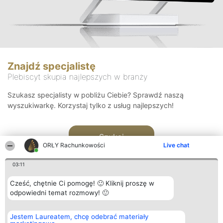
Znajdź specjalistę
Plebiscyt skupia najlepszych w branży
Szukasz specjalisty w pobliżu Ciebie? Sprawdź naszą
wyszukiwarkę. Korzystaj tylko z usług najlepszych!
Szukaj
ORŁY Rachunkowości
Live chat
03:11
Cześć, chętnie Ci pomogę! 🙂 Kliknij proszę w
odpowiedni temat rozmowy! 🙂
Organizator plebiscytu
Plebiscyt
Kontakt
Jestem Laureatem, chcę odebrać materiały
Bright Side Solutions sp. z o.
Laureaci
Kontakt