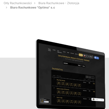
Orły Rachunkowości
Biura Rachunkowe - Złotoryja
Biuro Rachunkowe "Optima" s.c