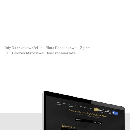
Orły Rachunkowości
Biura Rachunkowe - Zgierz
Felczak Mirosława. Biuro rachunkowe