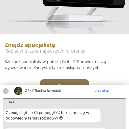
Znajdź specjalistę
Plebiscyt skupia najlepszych w branży
Szukasz specjalisty w pobliżu Ciebie? Sprawdź naszą
wyszukiwarkę. Korzystaj tylko z usług najlepszych!
Szukaj
ORŁY Rachunkowości
Live chat
11:21
Cześć, chętnie Ci pomogę! 🙂 Kliknij proszę w
odpowiedni temat rozmowy! 🙂
Organizator plebiscytu
Plebiscyt
Kontakt