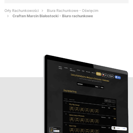
Orły Rachunkowości
Biura Rachunkowe - Oświęcim
Craften Marcin Białostocki - Biuro rachunkowe