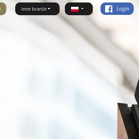
ę
Login
Inne branże