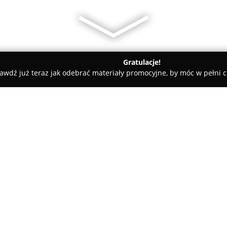
Gratulacje!
awdź już teraz jak odebrać materiały promocyjne, by móc w pełni c
Brutto - biuro rachunkowe
O firmie:
Brutto
to biuro rachunkowe zlo
szeroko pojętej obsłudze księg
rynku od osiemnastu lat, ofer
profilach działalności, a takż
wyróżnia profesjonalizm i term