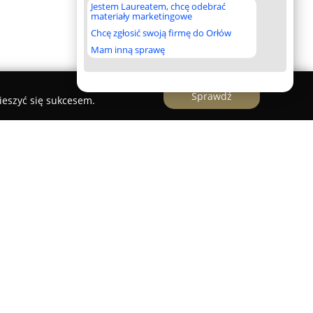
Jestem Laureatem, chcę odebrać
materiały marketingowe
Chcę zgłosić swoją firmę do Orłów
Mam inną sprawę
Sprawdź
ieszyć się sukcesem.
kalizowane w Markach, specjalizujące się w
owej oraz kadrowo-płacowej. Firma działa na
ując wsparcie przedsiębiorstwom o różnych
e organizacjom pozarządowym. Zespół specjalistów
inowość, co przekłada się na zaufanie klientów.