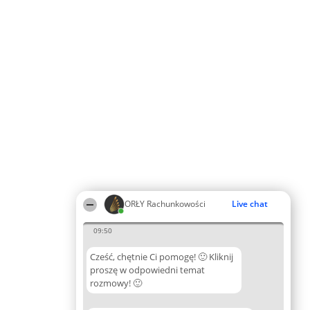
ORŁY Rachunkowości
Live chat
09:50
Cześć, chętnie Ci pomogę! 🙂 Kliknij
proszę w odpowiedni temat
rozmowy! 🙂