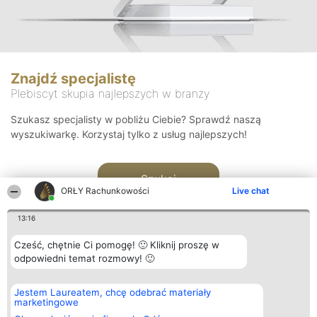
Znajdź specjalistę
Plebiscyt skupia najlepszych w branży
Szukasz specjalisty w pobliżu Ciebie? Sprawdź naszą
wyszukiwarkę. Korzystaj tylko z usług najlepszych!
Szukaj
ORŁY Rachunkowości
Live chat
13:16
Cześć, chętnie Ci pomogę! 🙂 Kliknij proszę w
odpowiedni temat rozmowy! 🙂
Organizator plebiscytu
Plebiscyt
Kontakt
Jestem Laureatem, chcę odebrać materiały
Bright Side Solutions sp. z o.
Laureaci
Kontakt
marketingowe
o. sp. k.
Lista
ul. Ruska 22
wszystkich