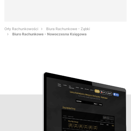
Orły Rachunkowości
Biura Rachunkowe - Ząbki
Biuro Rachunkowe - Nowoczesna Księgowa