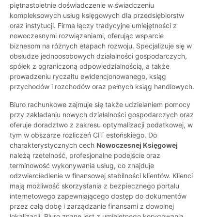
piętnastoletnie doświadczenie w świadczeniu
kompleksowych usług księgowych dla przedsiębiorstw
oraz instytucji. Firma łączy tradycyjne umiejętności z
nowoczesnymi rozwiązaniami, oferując wsparcie
biznesom na różnych etapach rozwoju. Specjalizuje się w
obsłudze jednoosobowych działalności gospodarczych,
spółek z ograniczoną odpowiedzialnością, a także
prowadzeniu ryczałtu ewidencjonowanego, ksiąg
przychodów i rozchodów oraz pełnych ksiąg handlowych.
Biuro rachunkowe zajmuje się także udzielaniem pomocy
przy zakładaniu nowych działalności gospodarczych oraz
oferuje doradztwo z zakresu optymalizacji podatkowej, w
tym w obszarze rozliczeń CIT estońskiego. Do
charakterystycznych cech
Nowoczesnej Księgowej
należą rzetelność, profesjonalne podejście oraz
terminowość wykonywania usług, co znajduje
odzwierciedlenie w finansowej stabilności klientów. Klienci
mają możliwość skorzystania z bezpiecznego portalu
internetowego zapewniającego dostęp do dokumentów
przez całą dobę i zarządzanie finansami z dowolnej
lokalizacji. Biuro znane jest z umiejętnego korygowania