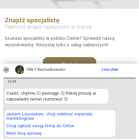
Znajdź specjalistę
Plebiscyt skupia najlepszych w branży
Szukasz specjalisty w pobliżu Ciebie? Sprawdź naszą
wyszukiwarkę. Korzystaj tylko z usług najlepszych!
Szukaj
ORŁY Rachunkowości
Live chat
22:29
Cześć, chętnie Ci pomogę! 🙂 Kliknij proszę w
odpowiedni temat rozmowy! 🙂
Organizator plebiscytu
Plebiscyt
Kontakt
Jestem Laureatem, chcę odebrać materiały
Bright Side Solutions sp. z o.
Laureaci
Kontakt
marketingowe
o. sp. k.
Lista
ul. Ruska 22
wszystkich
Chcę zgłosić swoją firmę do Orłów
Wrocław 50-079
Laureatów
Mam inną sprawę
KRS 0000749100 | Regon
Zasady
381313360 | NIP 8943132676
Regulamin