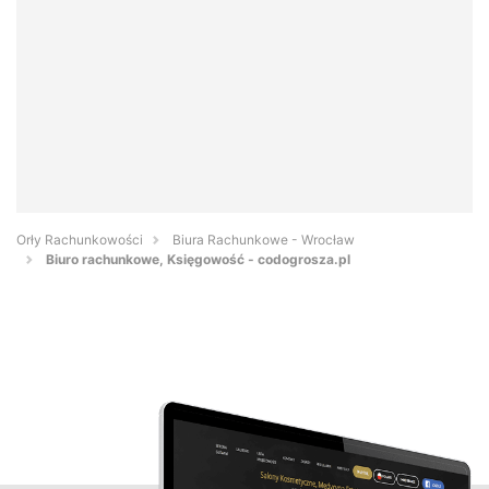
Orły Rachunkowości
Biura Rachunkowe - Wrocław
Biuro rachunkowe, Księgowość - codogrosza.pl